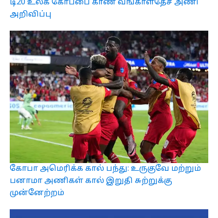
டி20 உலக கோப்பை காண வங்காளதேச அணி
அறிவிப்பு
கோபா அமெரிக்க கால் பந்து: உருகுவே மற்றும்
பனாமா அணிகள் கால் இறுதி சுற்றுக்கு
முன்னேற்றம்