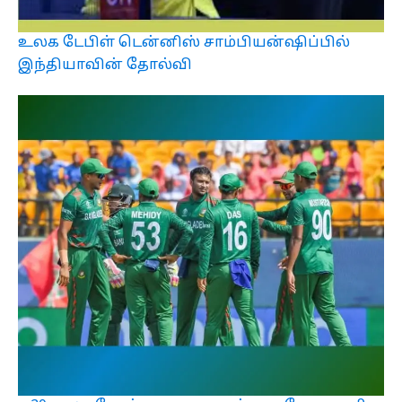
உலக டேபிள் டென்னிஸ் சாம்பியன்ஷிப்பில்
இந்தியாவின் தோல்வி