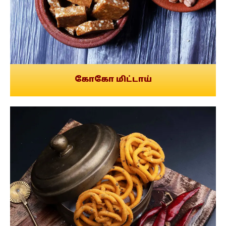
கோகோ மிட்டாய்