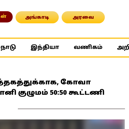
ள்
அங்காடி
அரவை
்நாடு
இந்தியா
வணிகம்
அற
்தகத்துக்காக, கோவா
ி குழுமம் 50:50 கூட்டணி