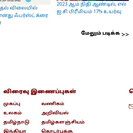
2023 ஆம் நிதி ஆண்டில், எல்
ுதல் விலையில்
ஐ சி பிரீமியம் 17% உயர்வு
ானது ஃபர்ஸ்ட் க்ரை
்
மேலும் படிக்க
விரைவு இணைப்புகள்
த
முகப்பு
வணிகம்
உலகம்
அறிவியல்
தமிழ்நாடு
தமிழ்களஞ்சியம்
இந்தியா
தொடர்புக்கு