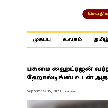
செய்திக
முகப்பு
உலகம்
தமிழ
பசுமை ஹைட்ரஜன் வர்த
ஹோல்டிங்ஸ் உடன் அதான
September 15, 2023
வணிகம்