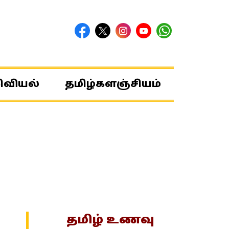
ிவியல்
தமிழ்களஞ்சியம்
தமிழ் உணவு