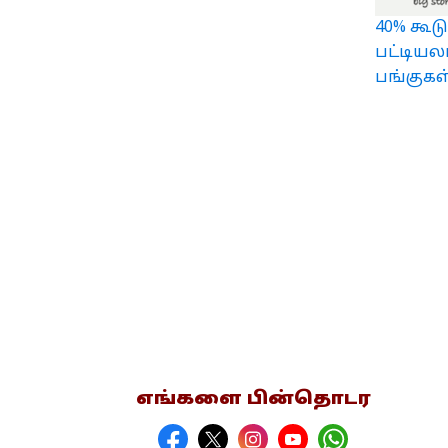
40% கூட
பட்டியல
பங்குகள
எங்களை பின்தொடர