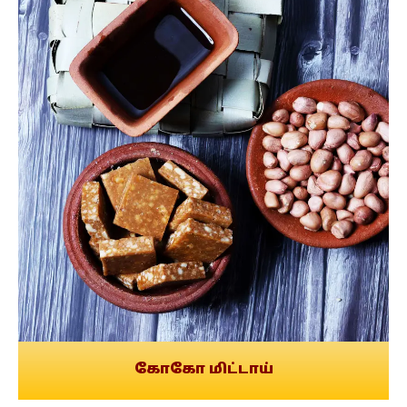
கோகோ மிட்டாய்