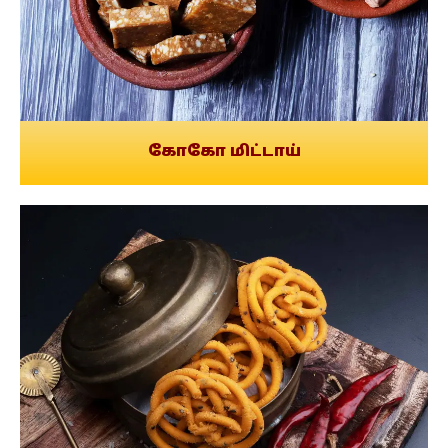
கோகோ மிட்டாய்