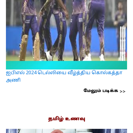
ஐபிஎல் 2024 டெல்லியை வீழ்த்திய கொல்கத்தா
அணி
மேலும் படிக்க
தமிழ் உணவு