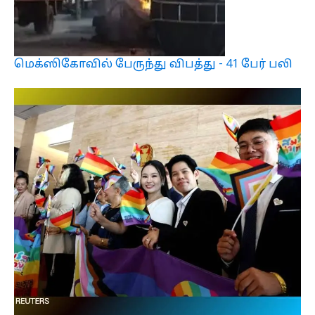
மெக்ஸிகோவில் பேருந்து விபத்து - 41 பேர் பலி