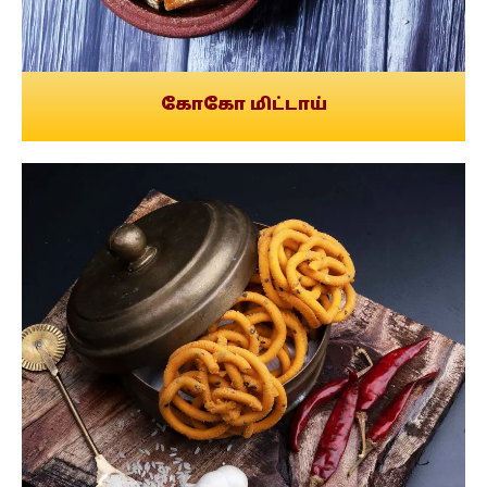
கோகோ மிட்டாய்