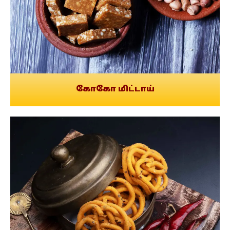
கோகோ மிட்டாய்