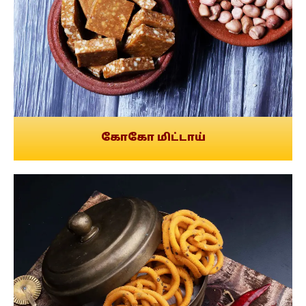
கோகோ மிட்டாய்