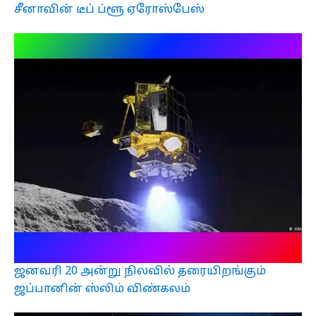
சீனாவின் டீப் ப்ளூ ஏரோஸ்பேஸ்
ஜனவரி 20 அன்று நிலவில் தரையிறங்கும்
ஜப்பானின் ஸ்லிம் விண்கலம்