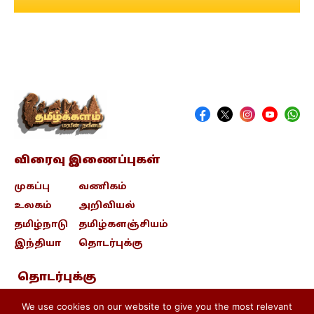
விரைவு இணைப்புகள்
முகப்பு
வணிகம்
உலகம்
அறிவியல்
தமிழ்நாடு
தமிழ்களஞ்சியம்
இந்தியா
தொடர்புக்கு
தொடர்புக்கு
contact@tamizhkalam.com
We use cookies on our website to give you the most relevant