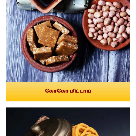
கோகோ மிட்டாய்