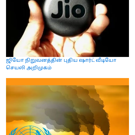
ஜியோ நிறுவனத்தின் புதிய ஷார்ட் வீடியோ
செயலி அறிமுகம்