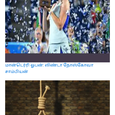
மான்டெர்ரி ஓபன்: லிண்டா நோஸ்கோவா
சாம்பியன்