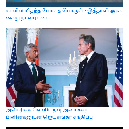
கடலில் மிதந்த போதை பொருள் - இத்தாலி அரசு
கைது நடவடிக்கை
அமெரிக்க வெளியுறவு அமைச்சர்
பிளின்கனுடன் ஜெய்சங்கர் சந்திப்பு