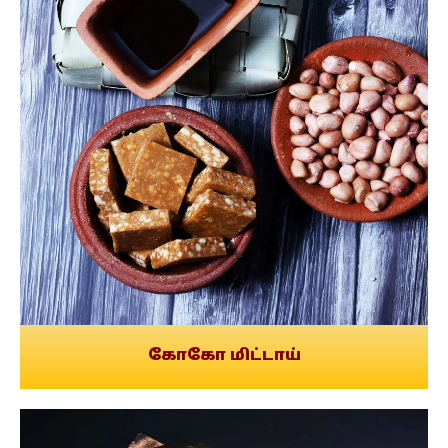
கோகோ மிட்டாய்