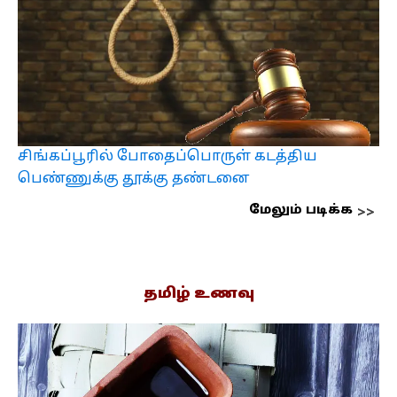
சிங்கப்பூரில் போதைப்பொருள் கடத்திய
பெண்ணுக்கு தூக்கு தண்டனை
மேலும் படிக்க
தமிழ் உணவு