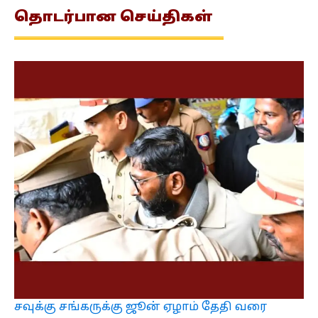
தொடர்பான
செய்திகள்
சவுக்கு சங்கருக்கு ஜூன் ஏழாம் தேதி வரை