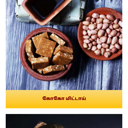
கோகோ மிட்டாய்