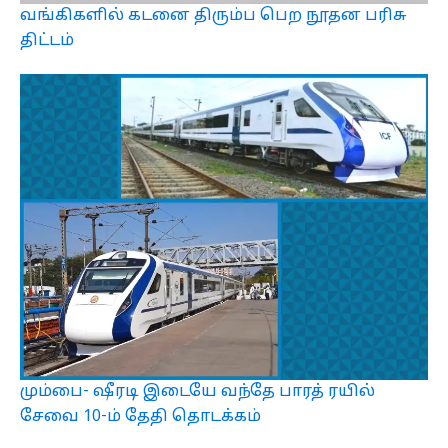
வங்கிகளில் கடனை திரும்ப பெற நூதன பரிசு
திட்டம்
மும்பை- ஷீரடி இடையே வந்தே பாரத் ரயில்
சேவை 10-ம் தேதி தொடக்கம்