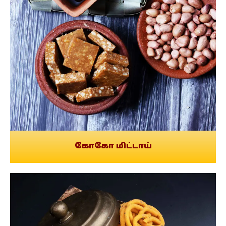
கோகோ மிட்டாய்