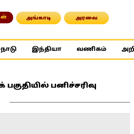
ள்
அங்காடி
அரவை
்நாடு
இந்தியா
வணிகம்
அற
 பகுதியில் பனிச்சரிவு