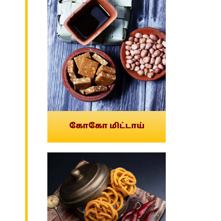
கோகோ மிட்டாய்