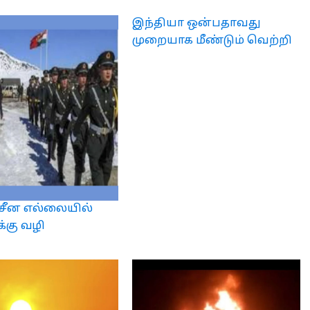
இந்தியா ஒன்பதாவது
முறையாக மீண்டும் வெற்றி
சீன எல்லையில்
்கு வழி