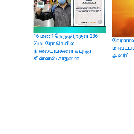
16 மணி நேரத்திற்குள் 286
கேரளாவி
மெட்ரோ ரெயில்
மாவட்டங
நிலையங்களை கடந்து
அலர்ட்
கின்னஸ் சாதனை