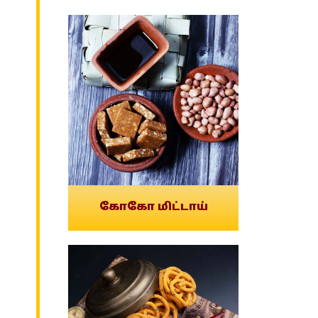
கோகோ மிட்டாய்