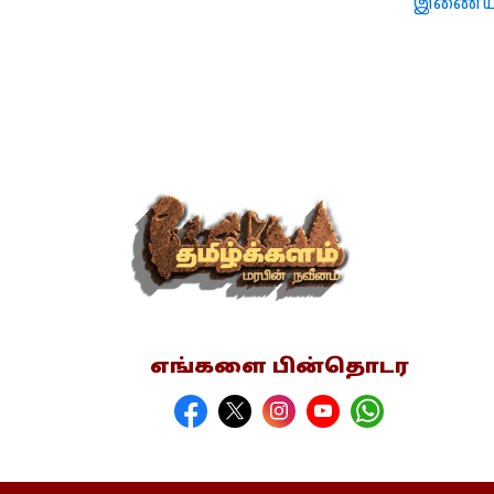
இணையதள
எங்களை பின்தொடர