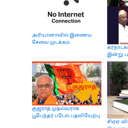
அரியானாவில் இணைய
சேவை முடக்கம்
கர்நாடக
இன்று ப
குஜராத் முதல்வராக
பூபேந்தர் படேல் பதவியேற்பு
சிஏஏ: வ