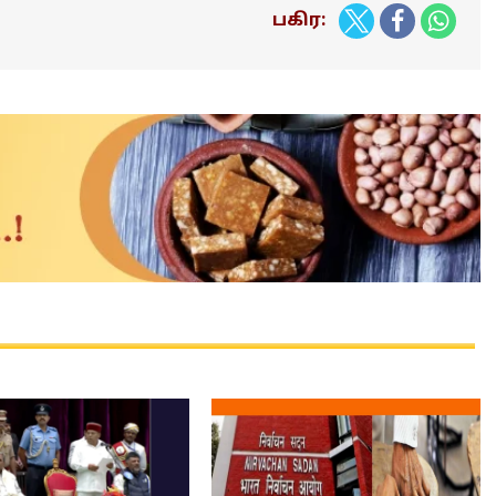
பகிர: