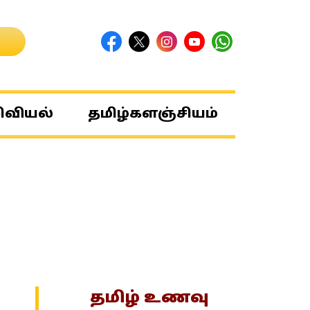
ிவியல்
தமிழ்களஞ்சியம்
தமிழ் உணவு