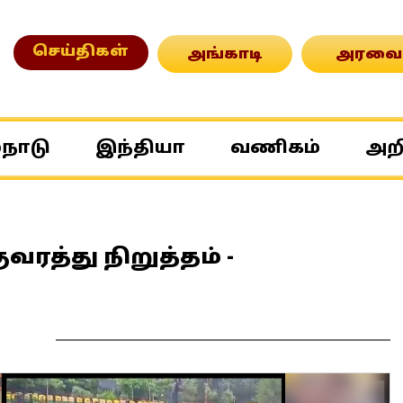
செய்திகள்
அங்காடி
அரவை
்நாடு
இந்தியா
வணிகம்
அற
ரத்து நிறுத்தம் -