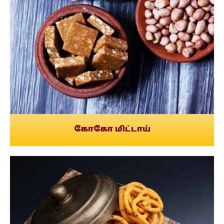
கோகோ மிட்டாய்