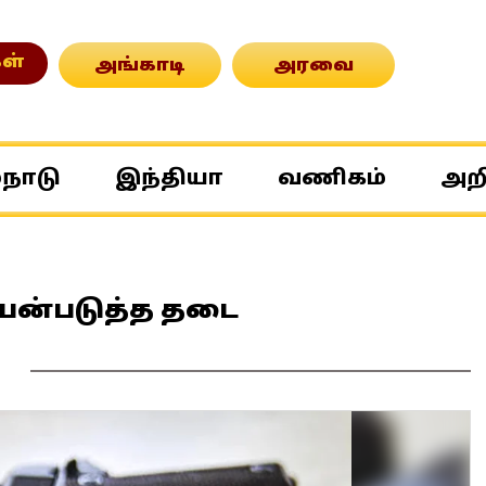
ள்
அங்காடி
அரவை
்நாடு
இந்தியா
வணிகம்
அற
 பயன்படுத்த தடை