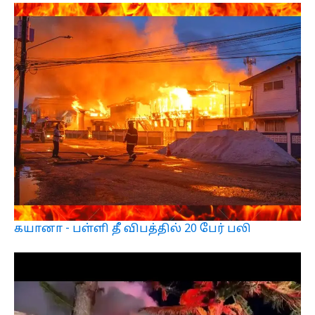
கயானா - பள்ளி தீ விபத்தில் 20 பேர் பலி