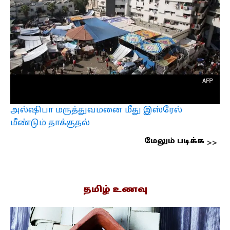
அல்ஷிபா மருத்துவமனை மீது இஸ்ரேல்
மீண்டும் தாக்குதல்
மேலும் படிக்க
தமிழ் உணவு