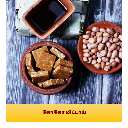
கோகோ மிட்டாய்