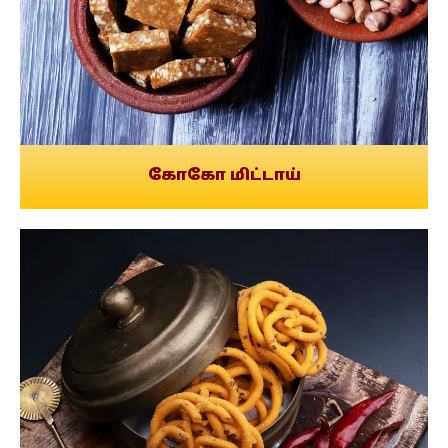
கோகோ மிட்டாய்