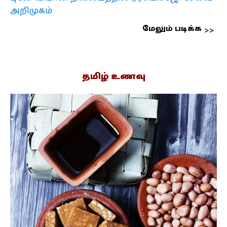
அறிமுகம்
மேலும் படிக்க
தமிழ் உணவு