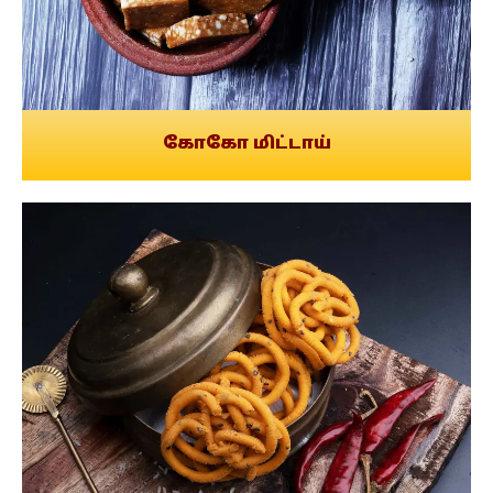
கோகோ மிட்டாய்