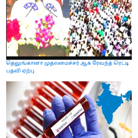
தெலுங்கானா முதலமைச்சர் ஆக ரேவந்த் ரெட்டி
பதவி ஏற்பு