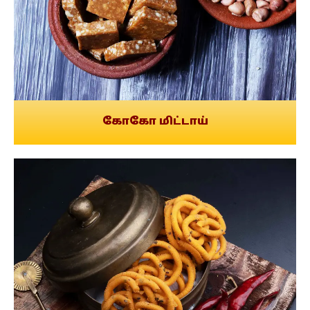
கோகோ மிட்டாய்