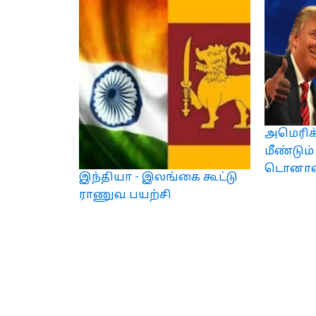
அமெரிக்
மீண்டும
டொனால்ட
இந்தியா - இலங்கை கூட்டு
ராணுவ பயற்சி