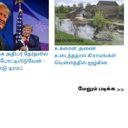
உக்ரைன் அணை
க அதிபர் தேர்தலில்
உடைந்ததால் கிராமங்கள்
் போட்டியிடுவேன் -
வெள்ளத்தில் மூழ்கின
ு டிரம்ப்
மேலும் படிக்க