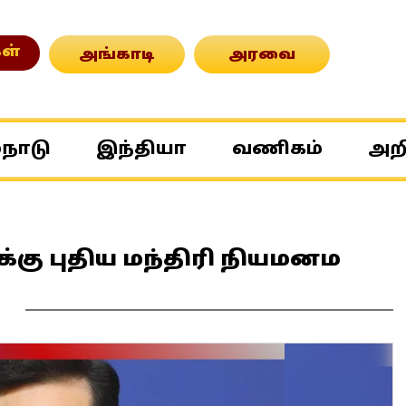
ள்
அங்காடி
அரவை
்நாடு
இந்தியா
வணிகம்
அற
்கு புதிய மந்திரி நியமனம