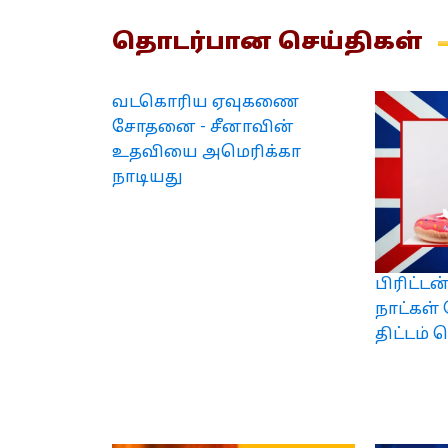
தொடர்பான
செய்திகள்
வடகொரிய ஏவுகணை
சோதனை - சீனாவின்
உதவியை அமெரிக்கா
நாடியது
பிரிட்டன
நாட்க
திட்டம் 