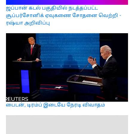
ஜப்பான் கடல் பகுதியில் நடத்தப்பட்ட
சூப்பர்சோனிக் ஏவுகணை சோதனை வெற்றி -
ரஷ்யா அறிவிப்பு
பைடன், டிரம்ப் இடையே நேரடி விவாதம்