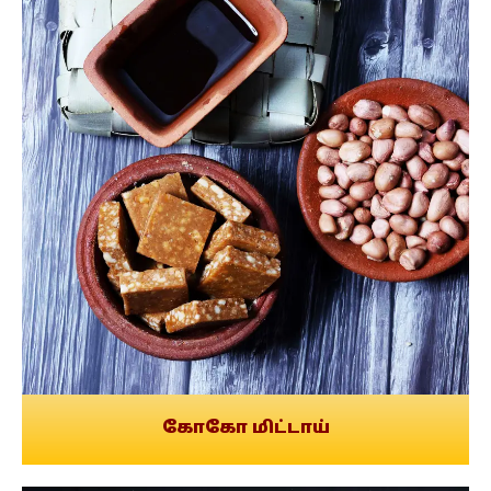
கோகோ மிட்டாய்