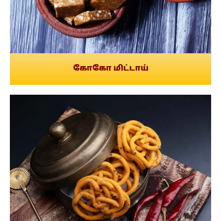
கோகோ மிட்டாய்