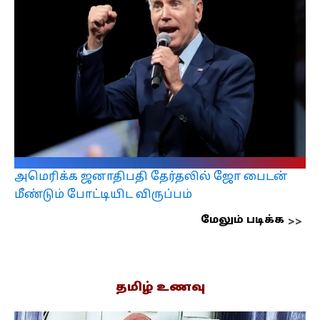
அமெரிக்க ஜனாதிபதி தேர்தலில் ஜோ பைடன்
மீண்டும் போட்டியிட விருப்பம்
மேலும் படிக்க
தமிழ் உணவு