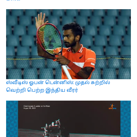
ஸ்வீடிஸ் ஓபன் டென்னிஸ்: முதல் சுற்றில்
வெற்றி பெற்ற இந்திய வீரர்