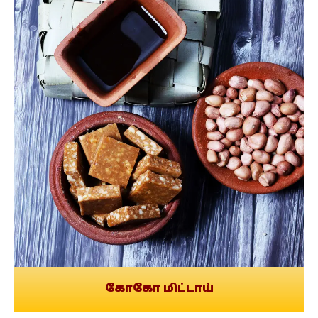
கோகோ மிட்டாய்