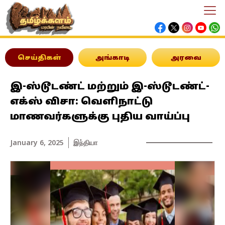
செய்திகள்
அங்காடி
அரவை
இ-ஸ்டூடண்ட் மற்றும் இ-ஸ்டூடண்ட்-
எக்ஸ் விசா: வெளிநாட்டு
மாணவர்களுக்கு புதிய வாய்ப்பு
January 6, 2025
இந்தியா