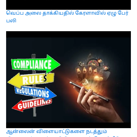
வெப்ப அலை தாக்கியதில் கேரளாவில் ஏழு பேர்
பலி
ஆன்லைன் விளையாட்டுகளை நடத்தும்