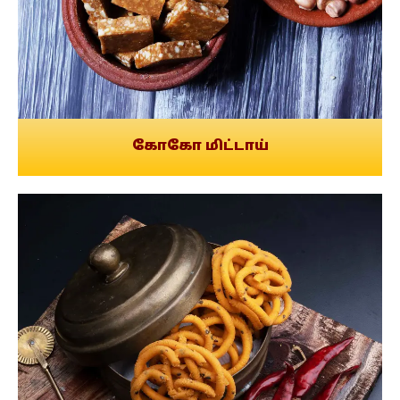
கோகோ மிட்டாய்