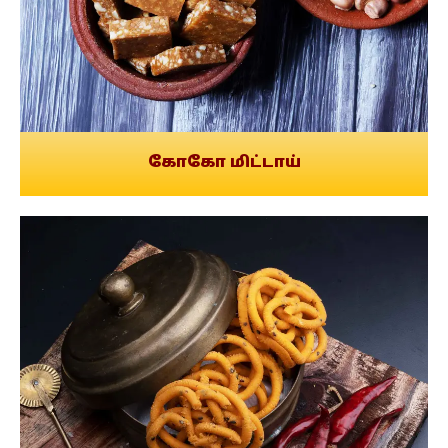
கோகோ மிட்டாய்