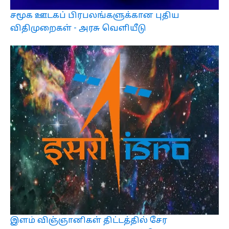
சமூக ஊடகப் பிரபலங்களுக்கான புதிய
விதிமுறைகள் - அரசு வெளியீடு
இளம் விஞ்ஞானிகள் திட்டத்தில் சேர