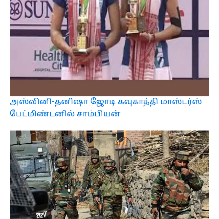
அஸ்வினி-தனிஷா ஜோடி கவுகாத்தி மாஸ்டர்ஸ்
பேட்மிண்டனில் சாம்பியன்