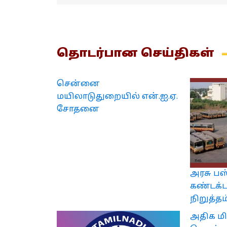
தொடர்பான
செய்திகள்
சென்னை
மயிலாடுதுறையில் என்.ஐ.ஏ.
சோதனை
அரசு பஸ
கண்டக்ட
நிறுத்தம
அதிக மி