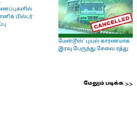
ட
ைப்புகளில்
ிக் பில்டர்
்பு
மேன்டூஸ்' புயல் காரணமாக
இரவு பேருந்து சேவை ரத்து
மேலும் படிக்க