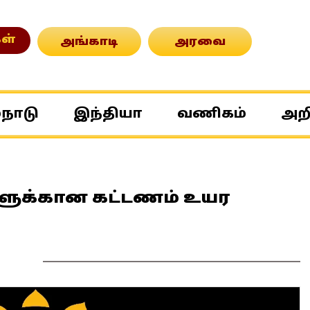
ள்
அங்காடி
அரவை
்நாடு
இந்தியா
வணிகம்
அற
ுக்கான கட்டணம் உயர