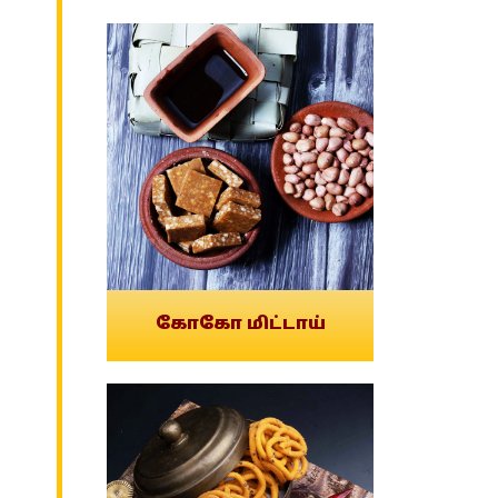
கோகோ மிட்டாய்