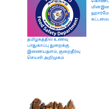
கொண்
மின்இண
ஹார்மோன
கட்டமைப
தமிழகத்தில் உணவு
பாதுகாப்பு துறைக்கு
இணையதளம், குறைதீர்வு
செயலி அறிமுகம்