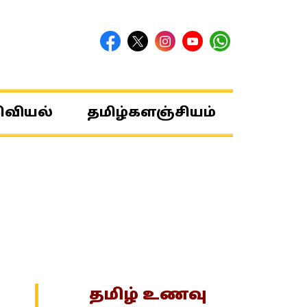
ிவியல்
தமிழ்களஞ்சியம்
தமிழ் உணவு