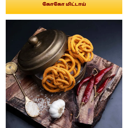
கோகோ மிட்டாய்