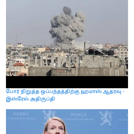
போர் நிறுத்த ஒப்பந்தத்திற்கு ஹமாஸ் ஆதரவு -
இஸ்ரேல் அதிருப்தி