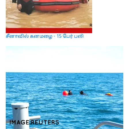
சீனாவில் கனமழை - 15 பேர் பலி