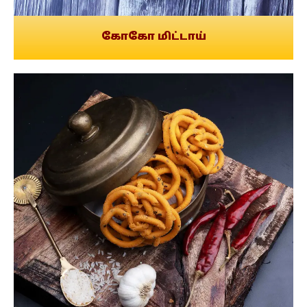
கோகோ மிட்டாய்