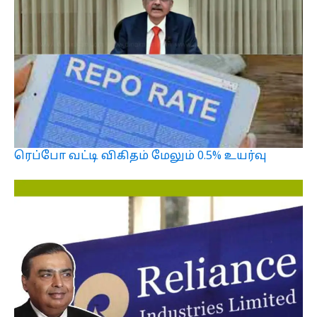
ரெப்போ வட்டி விகிதம் மேலும் 0.5% உயர்வு