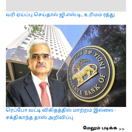
வரி ஏய்ப்பு செய்தால் ஜி.எஸ்.டி., உரிமம் ரத்து
ரெப்போ வட்டி விகிதத்தில் மாற்றம் இல்லை -
சக்திகாந்த தாஸ் அறிவிப்பு
மேலும் படிக்க