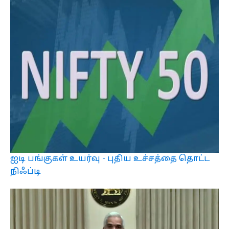
ஐடி பங்குகள் உயர்வு - புதிய உச்சத்தை தொட்ட
நிஃப்டி