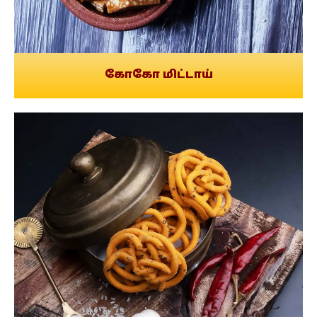
கோகோ மிட்டாய்