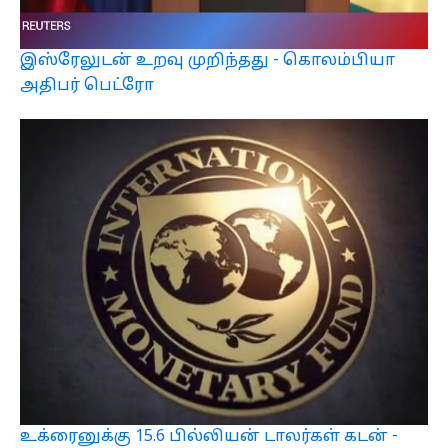
இஸ்ரேலுடன் உறவு முறிந்தது - கொலம்பியா
அதிபர் பெட்ரோ
உக்ரைனுக்கு 15.6 பில்லியன் டாலர்கள் கடன் -