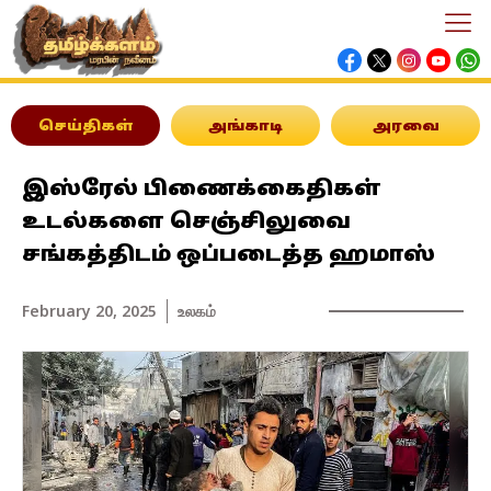
செய்திகள்
அங்காடி
அரவை
இஸ்ரேல் பிணைக்கைதிகள்
உடல்களை செஞ்சிலுவை
சங்கத்திடம் ஒப்படைத்த ஹமாஸ்
February 20, 2025
உலகம்