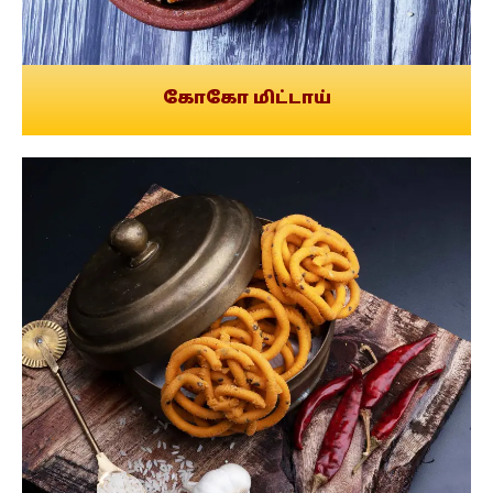
கோகோ மிட்டாய்