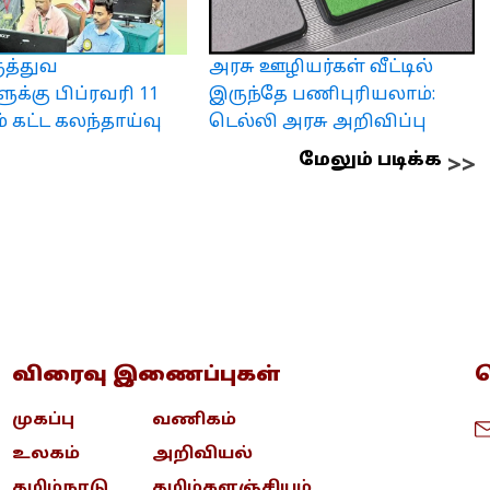
ுத்துவ
அரசு ஊழியர்கள் வீட்டில்
ளுக்கு பிப்ரவரி 11
இருந்தே பணிபுரியலாம்:
ம் கட்ட கலந்தாய்வு
டெல்லி அரசு அறிவிப்பு
மேலும் படிக்க
விரைவு இணைப்புகள்
த
முகப்பு
வணிகம்
உலகம்
அறிவியல்
தமிழ்நாடு
தமிழ்களஞ்சியம்