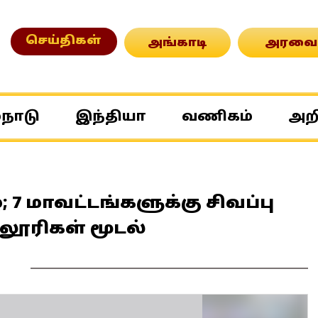
செய்திகள்
அங்காடி
அரவை
்நாடு
இந்தியா
வணிகம்
அற
7 மாவட்டங்களுக்கு சிவப்பு
்லூரிகள் மூடல்