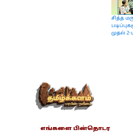
சித்த மர
படிப்புக
முதல் 2-
எங்களை பின்தொடர