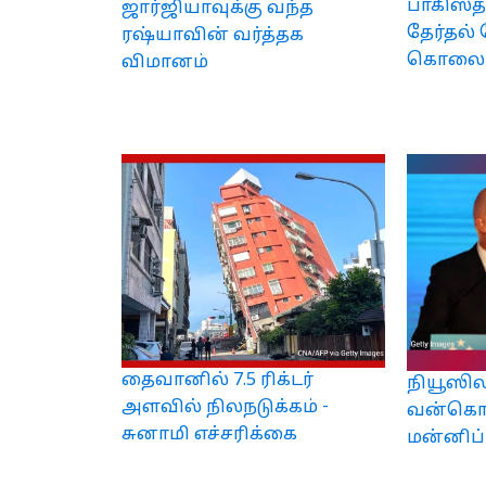
பாகிஸ்
ஜார்ஜியாவுக்கு வந்த
தேர்தல் 
ரஷ்யாவின் வர்த்தக
கொலை
விமானம்
தைவானில் 7.5 ரிக்டர்
நியூஸில
அளவில் நிலநடுக்கம் -
வன்கொட
சுனாமி எச்சரிக்கை
மன்னிப்