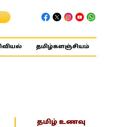
ிவியல்
தமிழ்களஞ்சியம்
தமிழ் உணவு