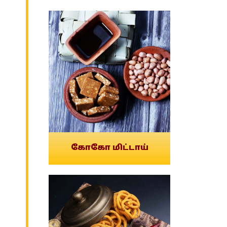
கோகோ மிட்டாய்