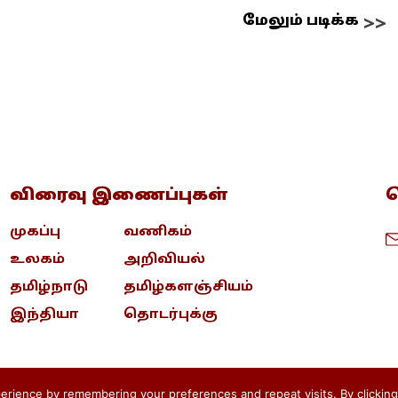
மேலும் படிக்க
விரைவு இணைப்புகள்
த
முகப்பு
வணிகம்
உலகம்
அறிவியல்
தமிழ்நாடு
தமிழ்களஞ்சியம்
இந்தியா
தொடர்புக்கு
rience by remembering your preferences and repeat visits. By clicking