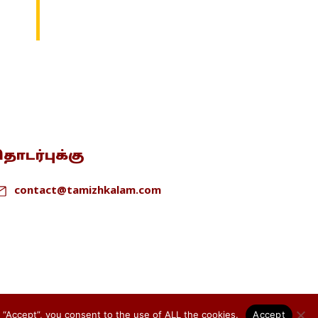
ொடர்புக்கு
contact@tamizhkalam.com
Privacy Policy
Cookie Policy
Terms & conditions
 “Accept”, you consent to the use of ALL the cookies.
Accept