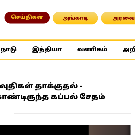
செய்திகள்
அங்காடி
அரவை
்நாடு
இந்தியா
வணிகம்
அற
ுதிகள் தாக்குதல் -
ொண்டிருந்த கப்பல் சேதம்