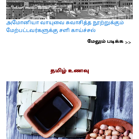
அமோனியா வாயுவை சுவாசித்த நூற்றுக்கும்
மேற்பட்டவர்களுக்கு சளி காய்ச்சல்
மேலும் படிக்க
தமிழ் உணவு