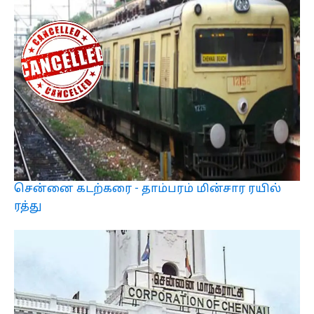
சென்னை கடற்கரை - தாம்பரம் மின்சார ரயில்
ரத்து