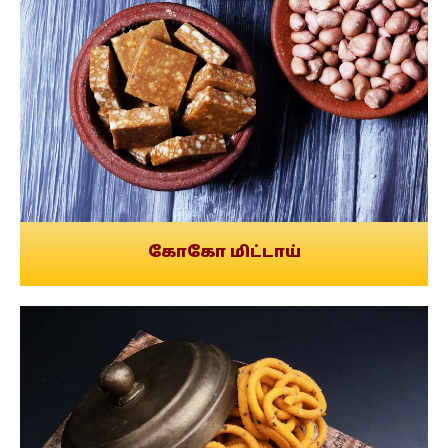
கோகோ மிட்டாய்