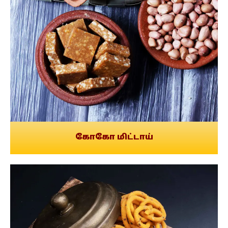
கோகோ மிட்டாய்