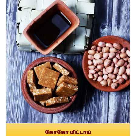
கோகோ மிட்டாய்