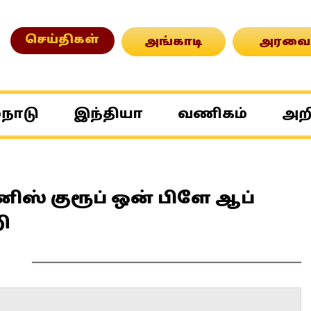
செய்திகள்
அங்காடி
அரவை
்நாடு
இந்தியா
வணிகம்
அற
ஸ் குரூப் ஒன் பிளே ஆப்
ி