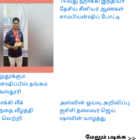
14-வது ஹாக்கி இந்தியா
தேசிய சீனியர் ஆண்கள்
சாம்பியன்ஷிப் போட்டி
தூக்கும்
ன்ஷிப்பில் தங்கம்
கஸ்தூரி
க்கி லீக்
அஸ்வின் ஓய்வு அறிவிப்பு:
்தை வீழ்த்தி
ஐசிசி தலைவர் ஜெய்
 வெற்றி
ஷாவின் வாழ்த்து
மேலும் படிக்க