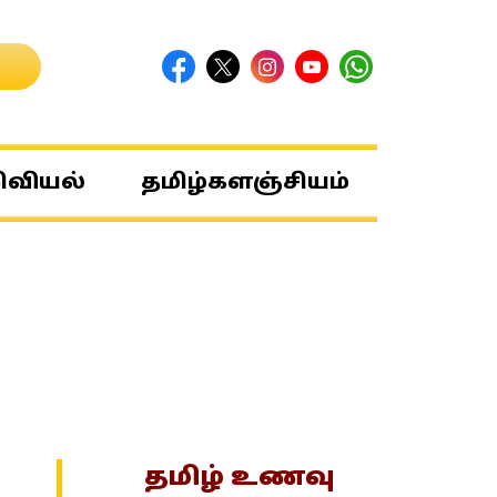
ிவியல்
தமிழ்களஞ்சியம்
தமிழ் உணவு