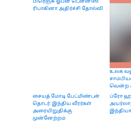
பிரெஞ்சு ஓபன் டென்னிஸ்:
ரிபாகினா அதிர்ச்சி தோல்வி
உலக வலு
சாம்பிய
வென்ற 
சையத் மோடி பேட்மிண்டன்
ப்ரோ ஹா
தொடர்: இந்திய வீரர்கள்
அயர்லாந
அரையிறுதிக்கு
இந்தியா
முன்னேற்றம்