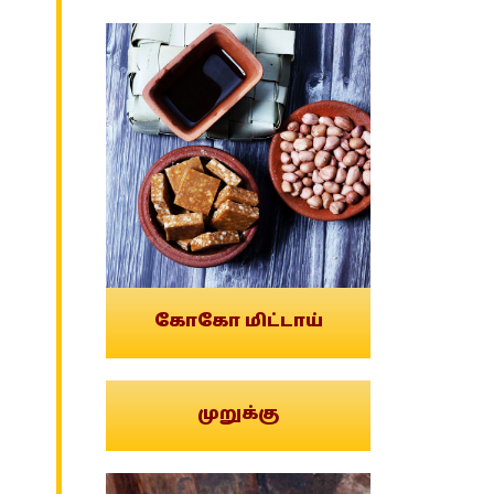
கோகோ மிட்டாய்
முறுக்கு