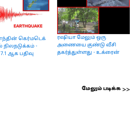
ரஷியா மேலும் ஒரு
ாந்தின் கெர்மடெக்
அணையை குண்டு வீசி
் நிலநடுக்கம் -
தகர்த்துள்ளது - உக்ரைன்
் 7.1 ஆக பதிவு
மேலும் படிக்க