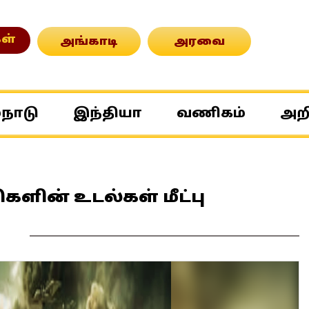
ள்
அங்காடி
அரவை
்நாடு
இந்தியா
வணிகம்
அற
ளின் உடல்கள் மீட்பு