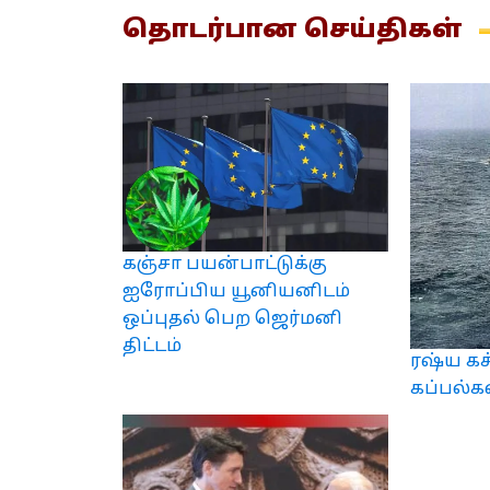
தொடர்பான
செய்திகள்
கஞ்சா பயன்பாட்டுக்கு
ஐரோப்பிய யூனியனிடம்
ஒப்புதல் பெற ஜெர்மனி
திட்டம்
ரஷ்ய க
கப்பல்க