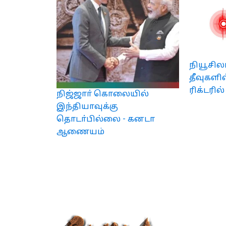
நியூசில
தீவுகளில
ரிக்டரில
நிஜ்ஜாா் கொலையில்
இந்தியாவுக்கு
தொடா்பில்லை - கனடா
ஆணையம்