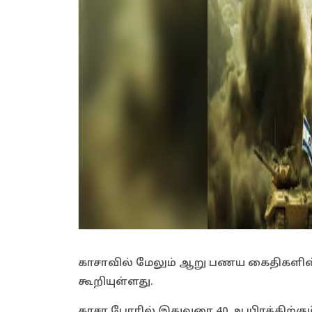
காசாவில் மேலும் ஆறு பணய கைதிகளின் 
கூறியுள்ளது.
காசா போரில் இதுவரை 40 ஆயிரத்திற்க