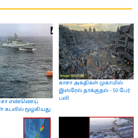
காசா அகதிகள் முகாமில்
இஸ்ரேல் தாக்குதல் - 50 பேர்
பலி
ச்சா எண்ணெய்
ள் கடலில் மூழ்கியது