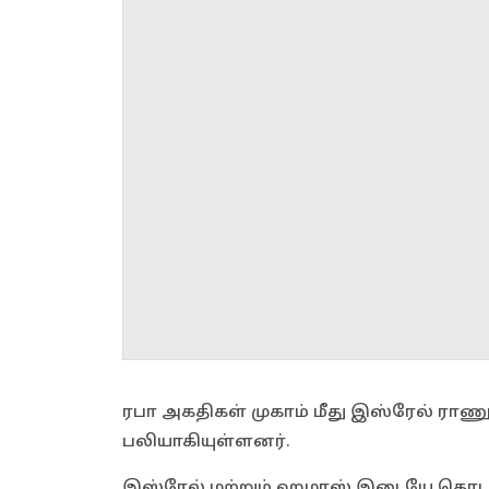
ரபா அகதிகள் முகாம் மீது இஸ்ரேல் ராணுவ
பலியாகியுள்ளனர்.
இஸ்ரேல் மற்றும் ஹமாஸ் இடையே தொடர்ந்த