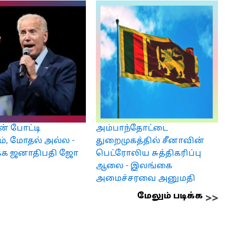
ன் போட்டி
அம்பாந்தோட்டை
், மோதல் அல்ல -
துறைமுகத்தில் சீனாவின்
்க ஜனாதிபதி ஜோ
பெட்ரோலிய சுத்திகரிப்பு
ஆலை - இலங்கை
அமைச்சரவை அனுமதி
மேலும் படிக்க