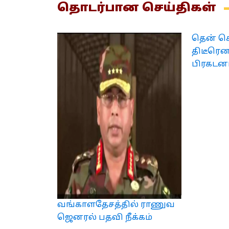
தொடர்பான
செய்திகள்
தென் க
திடீரெ
பிரகடன
வங்காளதேசத்தில் ராணுவ
ஜெனரல் பதவி நீக்கம்