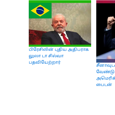
பிரேசிலின் புதிய அதிபராக
லுலா டா சில்வா
பதவியேற்றார்
சீனாவுட
வேண்டும
அமெரிக
பைடன்