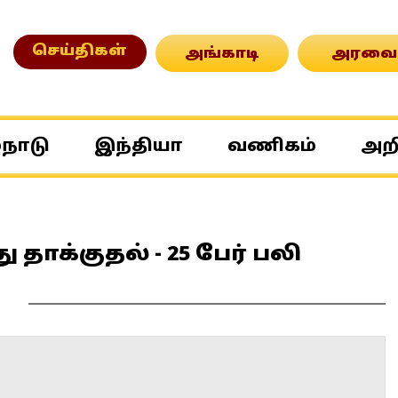
செய்திகள்
அங்காடி
அரவை
்நாடு
இந்தியா
வணிகம்
அற
 தாக்குதல் - 25 பேர் பலி