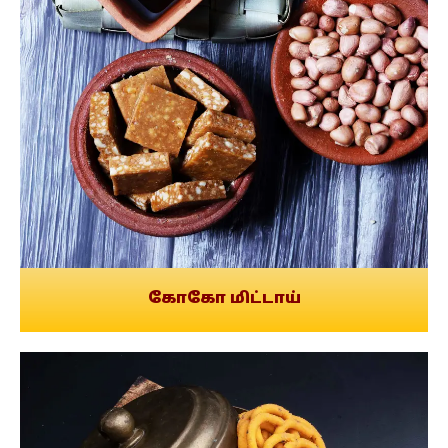
கோகோ மிட்டாய்