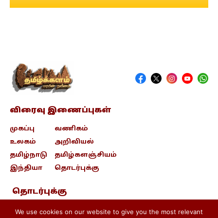
விரைவு இணைப்புகள்
முகப்பு
வணிகம்
உலகம்
அறிவியல்
தமிழ்நாடு
தமிழ்களஞ்சியம்
இந்தியா
தொடர்புக்கு
தொடர்புக்கு
contact@tamizhkalam.com
We use cookies on our website to give you the most relevant