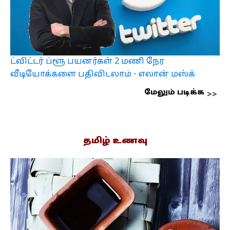
ட்விட்டர் ப்ளூ பயனர்கள் 2 மணி நேர
வீடியோக்களை பதிவிடலாம் - எலான் மஸ்க்
மேலும் படிக்க
தமிழ் உணவு