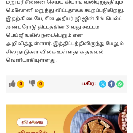
மறு பரிசீலனை செய்ய கியாங் வலியுறுத்தியும்
மெலோனி மறுத்து விட்டதாகக் கூறப்படுகிறது.
இதற்கிடையே, சீன அதிபர் ஜி ஜின்பிங் பெல்ட்
அன்ட் ரோடு திட்டத்தின் 3-வது கூட்டம்
பெய்ஜிங்கில் நடைபெறும் என
அறிவித்துள்ளார். இத்திட்டத்திலிருந்து மேலும்
சில நாடுகள் விலக உள்ளதாக தகவல்
வெளியாகியுள்ளது.
பகிர:
0
0