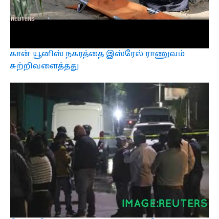
கான் யூனிஸ் நகரத்தை இஸ்ரேல் ராணுவம்
சுற்றிவளைத்தது