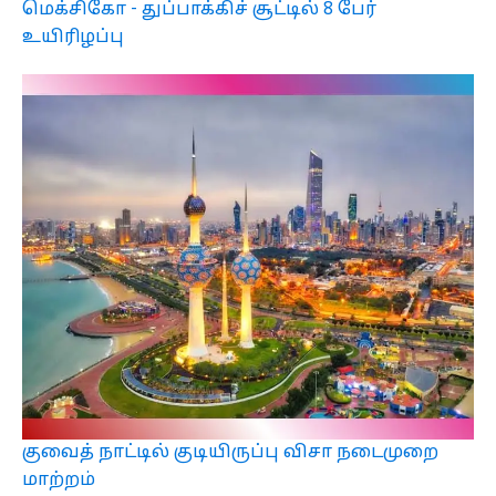
மெக்சிகோ - துப்பாக்கிச் சூட்டில் 8 பேர்
உயிரிழப்பு
குவைத் நாட்டில் குடியிருப்பு விசா நடைமுறை
மாற்றம்