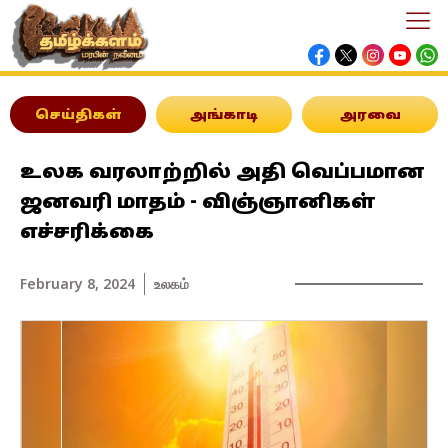
செய்திகள்
அங்காடி
அரவை
உலக வரலாற்றில் அதி வெப்பமான
ஜனவரி மாதம் - விஞ்ஞானிகள்
எச்சரிக்கை
February 8, 2024
உலகம்