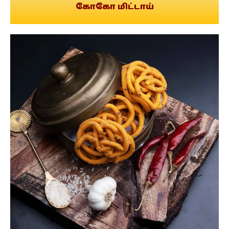
கோகோ மிட்டாய்