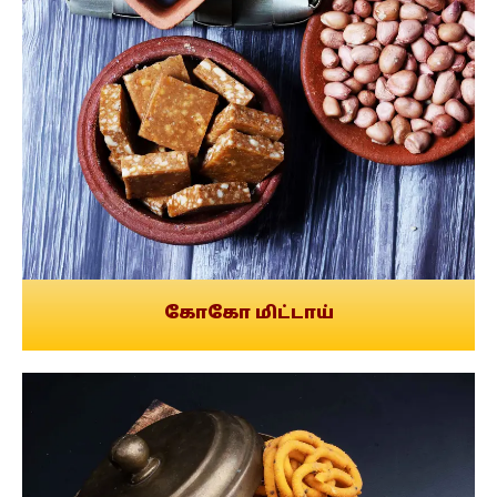
கோகோ மிட்டாய்