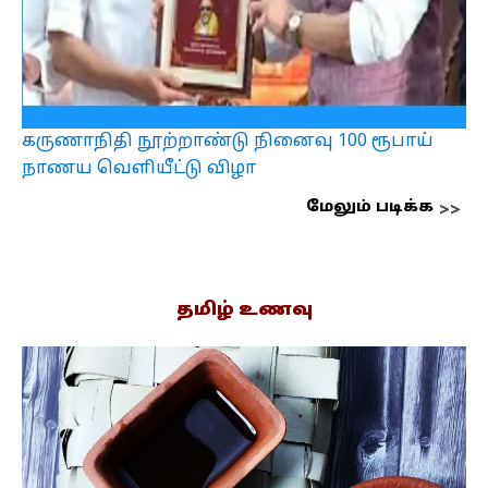
கருணாநிதி நூற்றாண்டு நினைவு 100 ரூபாய்
நாணய வெளியீட்டு விழா
மேலும் படிக்க
தமிழ் உணவு