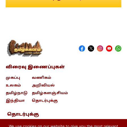
விரைவு இணைப்புகள்
முகப்பு
வணிகம்
உலகம்
அறிவியல்
தமிழ்நாடு
தமிழ்களஞ்சியம்
இந்தியா
தொடர்புக்கு
தொடர்புக்கு
contact@tamizhkalam.com
We use cookies on our website to give you the most relevant