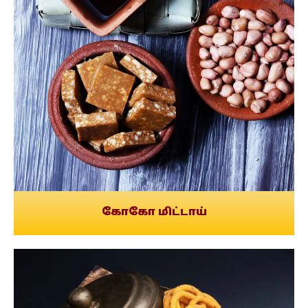
கோகோ மிட்டாய்