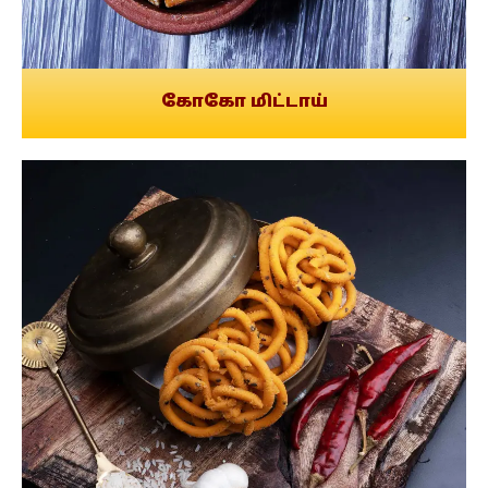
கோகோ மிட்டாய்