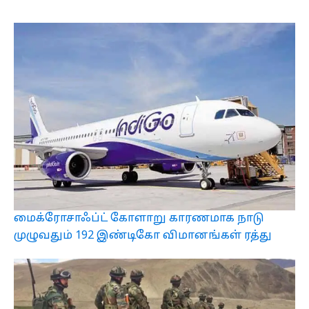
மைக்ரோசாஃப்ட் கோளாறு காரணமாக நாடு
முழுவதும் 192 இண்டிகோ விமானங்கள் ரத்து