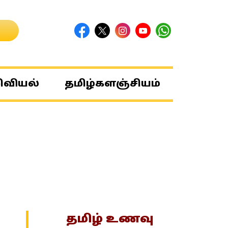
ிவியல்
தமிழ்களஞ்சியம்
தமிழ் உணவு