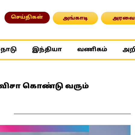
செய்திகள்
அங்காடி
அரவை
்நாடு
இந்தியா
வணிகம்
அற
 விசா கொண்டு வரும்