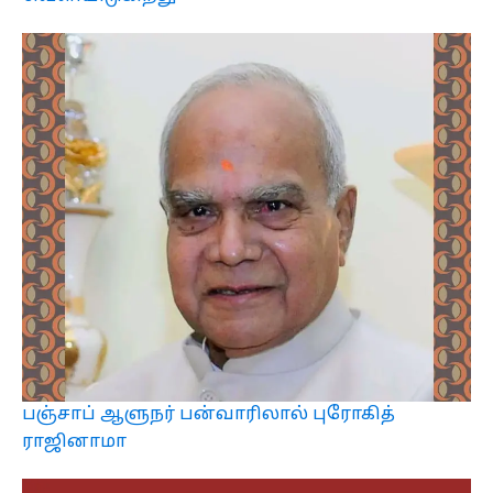
பஞ்சாப் ஆளுநர் பன்வாரிலால் புரோகித்
ராஜினாமா