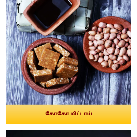
கோகோ மிட்டாய்