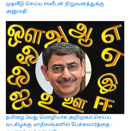
முதலீடு செய்ய ஸ்வீடன் நிறுவனத்துக்கு
அனுமதி
தமிழை 2வது மொழியாக அறிமுகம் செய்ய
வடகிழக்கு மாநிலங்களில் பேச்சுவார்த்தை -