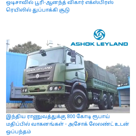
ஒடிசாவில் பூரி-ஆனந்த் விகார் எக்ஸ்பிரஸ்
ரெயிலில் துப்பாக்கி சூடு
இந்திய ராணுவத்துக்கு 800 கோடி ரூபாய்
மதிப்பில் வாகனங்கள் - அசோக் லேலண்ட் உடன்
ஒப்பந்தம்