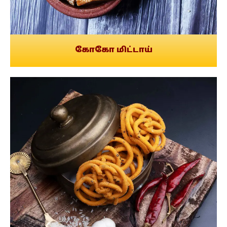
கோகோ மிட்டாய்