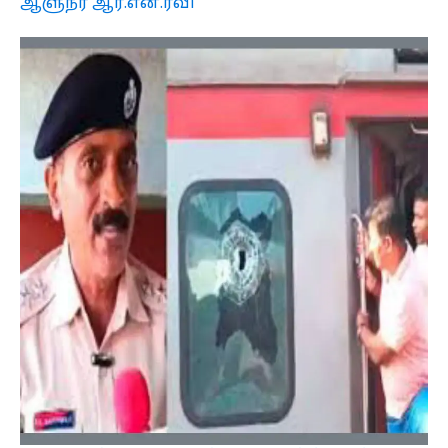
ஆளுநர் ஆர்.என்.ரவி