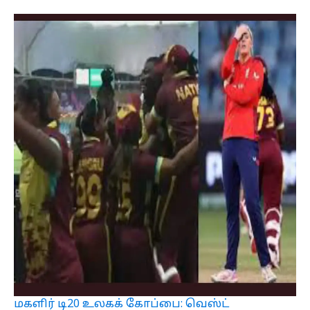
மகளிர் டி20 உலகக் கோப்பை: வெஸ்ட்