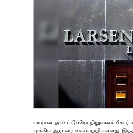
லார்சன் அண்ட் டூப்ரோ நிறுவனம் பீகார
முக்கிய ஆர்டரை கைப்பற்றியுள்ளது. இந்த