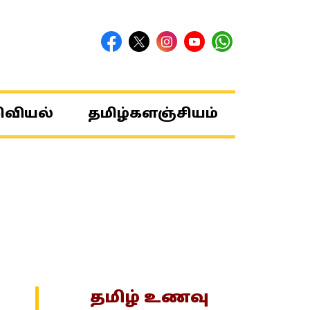
ிவியல்
தமிழ்களஞ்சியம்
தமிழ் உணவு