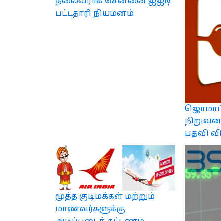
தலைவராக சென்னை ஐஐடி
பட்டதாரி நியமனம்
ஜொமாட
நிறுவனர
பதவி வ
மூத்த குடிமக்கள் மற்றும்
மாணவர்களுக்கு