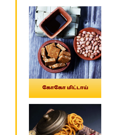
கோகோ மிட்டாய்