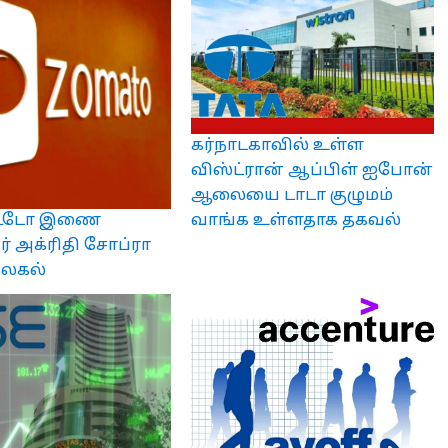
கர்நாடகாவில் உள்ள
விஸ்ட்ரான் ஆப்பிள் ஐபோன்
ஆலையை டாடா குழுமம்
்டோ இணை
வாங்க உள்ளதாக தகவல்
் அக்ரிதி சோப்ரா
ிலகல்