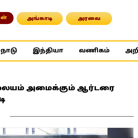
ள்
அங்காடி
அரவை
்நாடு
இந்தியா
வணிகம்
அற
நிலையம் அமைக்கும் ஆர்டரை
டி