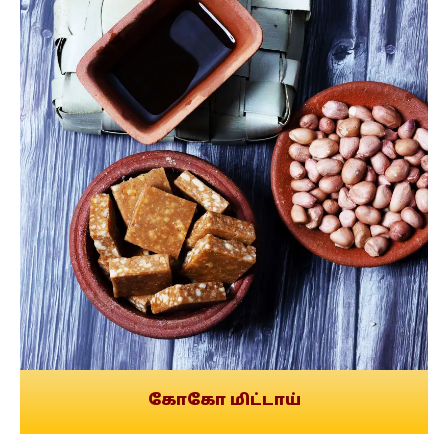
கோகோ மிட்டாய்