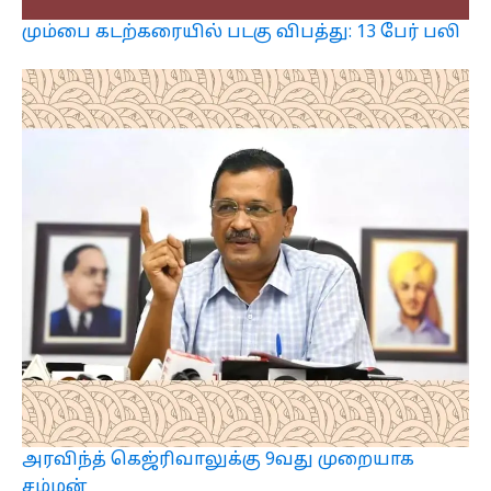
மும்பை கடற்கரையில் படகு விபத்து: 13 பேர் பலி
அரவிந்த் கெஜ்ரிவாலுக்கு 9வது முறையாக
சம்மன்