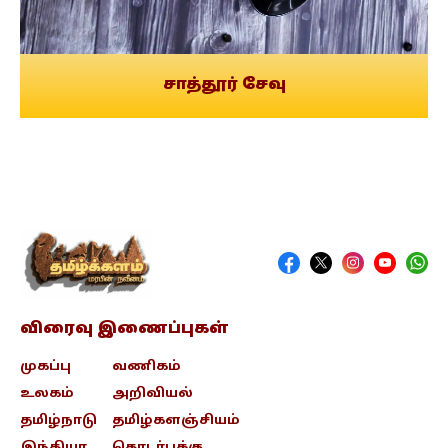
சாத்தூர் சேவு
விரைவு இணைப்புகள்
முகப்பு
வணிகம்
உலகம்
அறிவியல்
தமிழ்நாடு
தமிழ்களஞ்சியம்
இந்தியா
தொடர்புக்கு